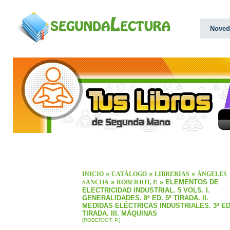
Noved
»
»
»
INICIO
CATÁLOGO
LIBRERIAS
ÁNGELES
»
» ELEMENTOS DE
SANCHA
ROBERJOT, P.
ELECTRICIDAD INDUSTRIAL. 5 VOLS. I.
GENERALIDADES. 8ª ED. 5ª TIRADA. II.
MEDIDAS ELÉCTRICAS INDUSTRIALES. 3ª ED.
TIRADA. III. MÁQUINAS
[ROBERJOT, P.]