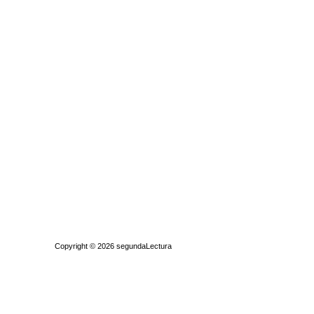
Quiénes somos
|
Búsqueda Avanzada
|
Contacto
|
Comprar y vende
Copyright © 2026
segundaLectura