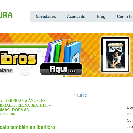
Novedades
Acerca de
Blog
Cómo fu
10.00€
CATEGO
»
»
LIBRERIAS
ÁNGELES
»
ORALES, ELENA BEATRIZ.
Lit
OMAS. POEMAS.
Infa
 BEATRIZ.]
Cul
calo también en Iberlibro
Oci