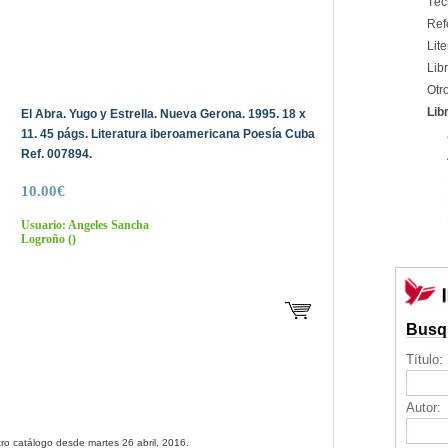
Téc
Ref
Lite
Libr
Otr
Lib
El Abra. Yugo y Estrella. Nueva Gerona. 1995. 18 x
11. 45 págs. Literatura iberoamericana Poesía Cuba
Ref. 007894.
10.00€
Usuario: Angeles Sancha
Logroño
()
Busq
Título:
Autor:
ro catálogo desde martes 26 abril, 2016.