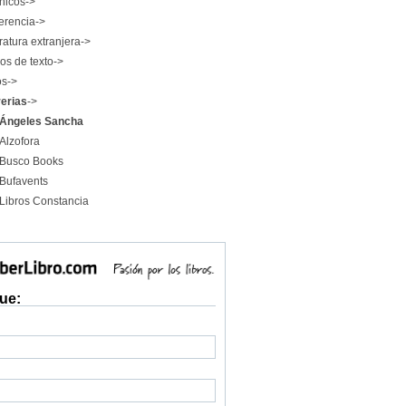
nicos->
erencia->
ratura extranjera->
os de texto->
os->
rerias
->
Ángeles Sancha
Alzofora
Busco Books
Bufavents
Libros Constancia
ue: