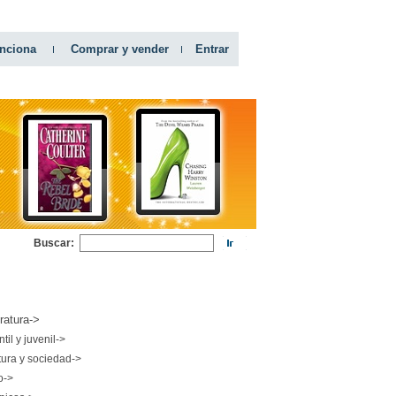
nciona
Comprar y vender
Entrar
Buscar:
RIAS
eratura->
ntil y juvenil->
tura y sociedad->
o->