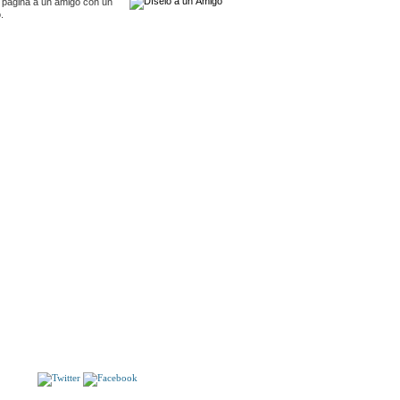
 pagina a un amigo con un
.
S
MIRADA DEL DIABLO. VIII Premio de Narración
Breve De Buena Fuente.
jeta Postal: LAS ARENAS. Puente de Vizcaya y Ría.
S!!