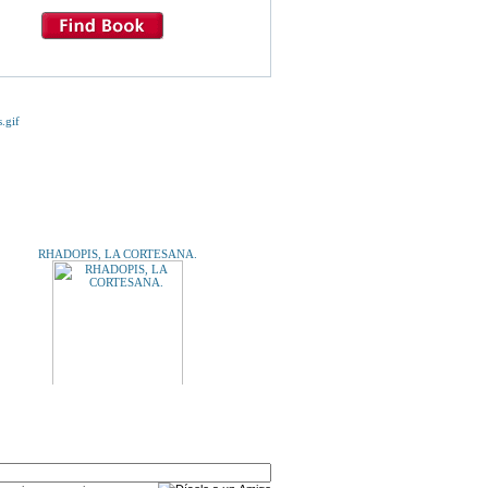
E TE INTERESE...
RHADOPIS, LA CORTESANA.
A UN AMIGO
ÍA DE LA COMUNICACIÓN DE LA RIOJA 2006.