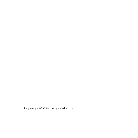
Quiénes somos
|
Búsqueda Avanzada
|
Contacto
|
Comprar y vende
Copyright © 2026
segundaLectura