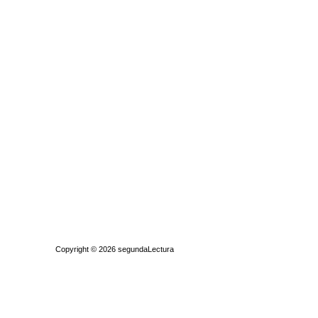
Quiénes somos
|
Búsqueda Avanzada
|
Contacto
|
Comprar y vende
Copyright © 2026
segundaLectura