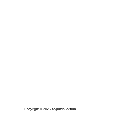
Quiénes somos
|
Búsqueda Avanzada
|
Contacto
|
Comprar y vende
Copyright © 2026
segundaLectura