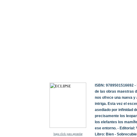
ISBN: 9789501516692 - D
de las obras maestras d
nos ofrece una nueva y 
intriga. Esta vez el esc
asediado por infinidad d
precisamente los leopard
los elefantes los mamíf
ese entorno. - Editoria
haga click para agrandar
Libro: Bien - Sobrecubie