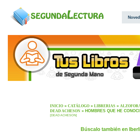
Noved
»
»
»
INICIO
CATÁLOGO
LIBRERIAS
ALZOFOR
» HOMBRES QUE HE CONOC
DEAD ACHESON
[DEAD ACHESON]
Búscalo también en Iber