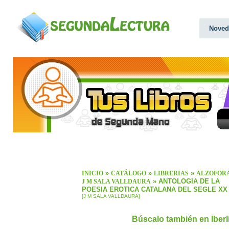
Noved
»
»
»
INICIO
CATÁLOGO
LIBRERIAS
ALZOFOR
» ANTOLOGIA DE LA
J M SALA VALLDAURA
POESIA EROTICA CATALANA DEL SEGLE XX
[J M SALA VALLDAURA]
Búscalo también en Iber