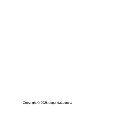
Quiénes somos
|
Búsqueda Avanzada
|
Contacto
|
Comprar y vende
Copyright © 2026
segundaLectura