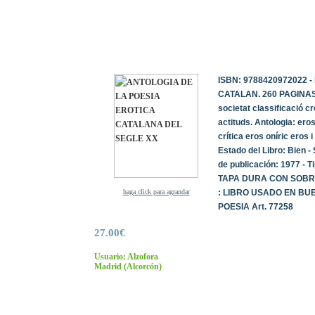
ISBN: 9788420972022 -
CATALAN. 260 PAGINAS. L
societat classificació c
actituds. Antologia: eros 
crítica eros oníric eros 
Estado del Libro: Bien -
de publicación: 1977 - 
TAPA DURA CON SOBRE
haga click para agrandar
: LIBRO USADO EN BUEN
POESIA Art. 77258
27.00€
Usuario: Alzofora
Madrid
(Alcorcón)