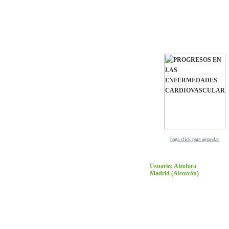
haga click para agrandar
Usuario: Alzofora
Madrid
(Alcorcón)