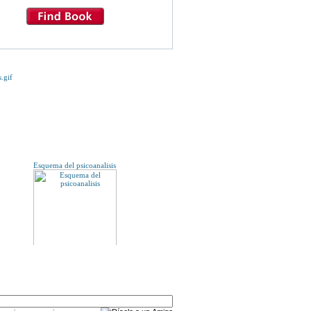
E TE INTERESE...
Esquema del psicoanalisis
A UN AMIGO
 CAVERNES D"ALTAMIRA. pres Santilla del mar.