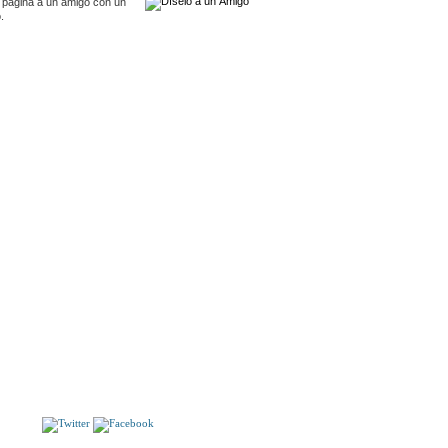
 pagina a un amigo con un
.
S
EÑOS. El primer manga erótico español. Nº 12.
RABAJO DE VERANO 2 / UN DÍA DE PESCA.
Baltasar Lobo, Marmor Bronzen Zeichnungen
S!!