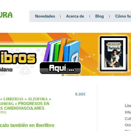
Novedades
Acerca de
Blog
Cómo fu
8.00€
CATEGO
»
»
»
LIBRERIAS
ALZOFORA
» PROGRESOS EN
ENDBERG
Lit
S CARDIOVASCULARES
Infa
ERG]
Cul
calo también en Iberlibro
Oci