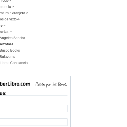
nicos->
erencia->
ratura extranjera->
os de texto->
os->
rerias
->
Ángeles Sancha
Alzofora
Busco Books
Bufavents
Libros Constancia
ue: