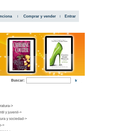
nciona
Comprar y vender
Entrar
Buscar:
RIAS
eratura->
ntil y juvenil->
tura y sociedad->
o->