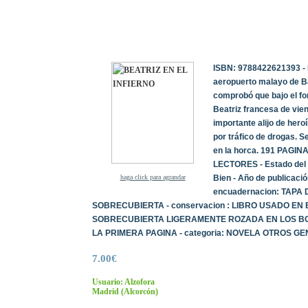
ISBN: 9788422621393 - 
aeropuerto malayo de Ba
comprobó que bajo el fo
Beatriz francesa de vien
importante alijo de her
por tráfico de drogas. S
en la horca. 191 PAGINA
LECTORES - Estado del L
haga click para agrandar
Bien - Año de publicació
encuadernacion: TAPA
SOBRECUBIERTA - conservacion : LIBRO USADO EN
SOBRECUBIERTA LIGERAMENTE ROZADA EN LOS BO
LA PRIMERA PAGINA - categoria: NOVELA OTROS GE
7.00€
Usuario: Alzofora
Madrid
(Alcorcón)