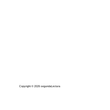
Quiénes somos
|
Búsqueda Avanzada
|
Contacto
|
Comprar y vende
Copyright © 2026
segundaLectura