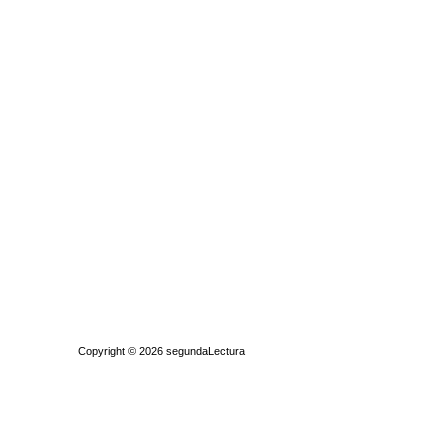
Quiénes somos
|
Búsqueda Avanzada
|
Contacto
|
Comprar y vende
Copyright © 2026
segundaLectura