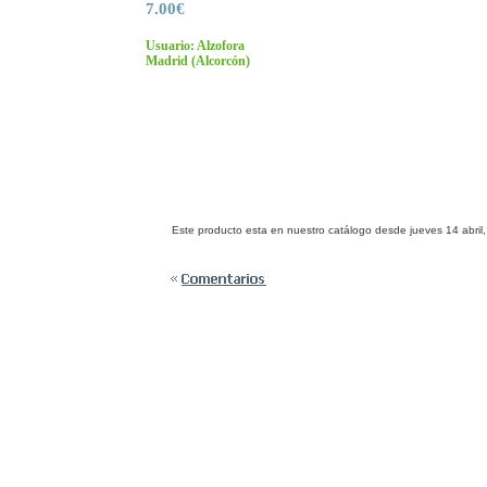
7.00€
Usuario: Alzofora
Madrid
(Alcorcón)
Este producto esta en nuestro catálogo desde jueves 14 abril