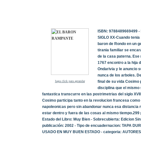
ISBN: 9788489669499 -
SIGLO XX-Cuando tenia
baron de Rondo en un ge
tirania familiar se enca
de la casa paterna. Ese 
1767 encontro a la hija
Ondarivia y le anuncio s
nunca de los arboles. D
haga click para agrandar
final de su vida Cosimo
disciplina que el mismo
fantastica transcurre en las postrimetrias del siglo XVII
Cosimo participa tanto en la revolucion francesa como
napoleonicas pero sin abandonar nunca esa distancia n
estar dentro y fuera de las cosas al mismo tiempo.299 p
Estado del Libro: Muy Bien - Sobrecubierta: Edicion Si
publicación: 2002 - Tipo de encuadernacion: TAPA DUR
USADO EN MUY BUEN ESTADO - categoria: AUTORES 