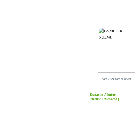
haga click para agrandar
Usuario: Alzofora
Madrid
(Alcorcón)