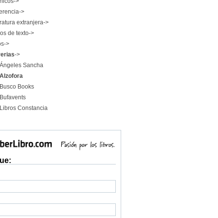
nicos->
erencia->
ratura extranjera->
os de texto->
os->
rerias
->
Ángeles Sancha
Alzofora
Busco Books
Bufavents
Libros Constancia
ue: