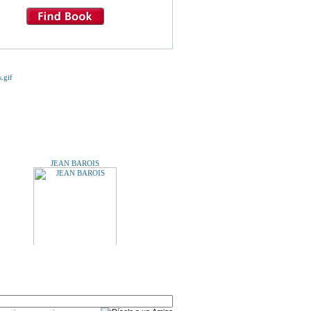
E TE INTERESE...
JEAN BAROIS
A UN AMIGO
LA OTRA ORILLA