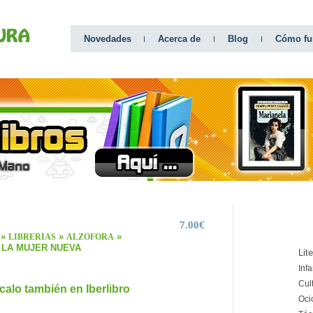
Novedades
Acerca de
Blog
Cómo fu
7.00€
CATEGO
»
»
»
LIBRERIAS
ALZOFORA
 LA MUJER NUEVA
Lit
Infa
Cul
calo también en Iberlibro
Oci