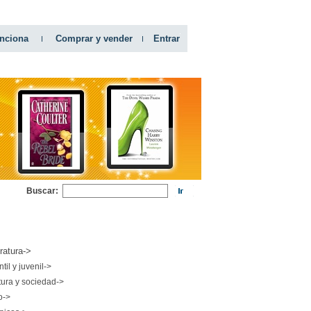
nciona
Comprar y vender
Entrar
Buscar:
RIAS
eratura->
ntil y juvenil->
tura y sociedad->
o->