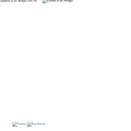
 pagina a un amigo con un
.
S
BREVE HISTORIA DEL TEATRO SOVIÉTICO.
EL HOMBRE DE EMPRESA SOVIÉTICO.
S!!