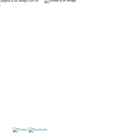
 pagina a un amigo con un
.
S
Karma Yoga
SERENISSIMA
S!!