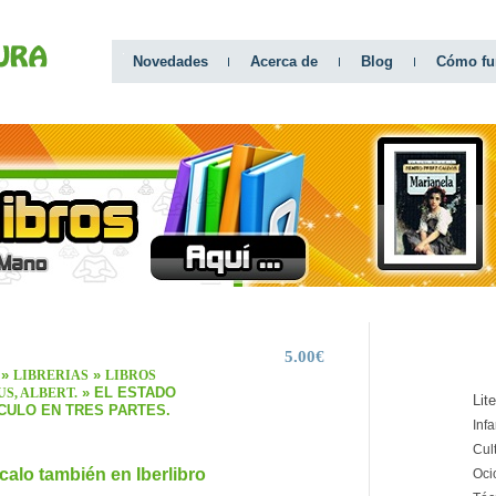
Novedades
Acerca de
Blog
Cómo fu
5.00€
CATEGO
»
»
LIBRERIAS
LIBROS
» EL ESTADO
S, ALBERT.
Lit
ACULO EN TRES PARTES.
Infa
Cul
calo también en Iberlibro
Oci