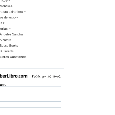
nicos->
erencia->
ratura extranjera->
os de texto->
os->
rerias
->
Ángeles Sancha
Alzofora
Busco Books
Bufavents
Libros Constancia
ue: