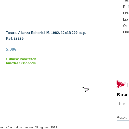
Téc
Ref
Lite
Libr
Otr
Lib
Teatro. Alianza Editorial. M. 1982. 12x18 200 pag.
Ref. 28239
5.00€
Usuario: lconstancia
barcelona
(sabadell)
Busq
Título:
Autor:
tro catálogo desde martes 28 agosto, 2012.