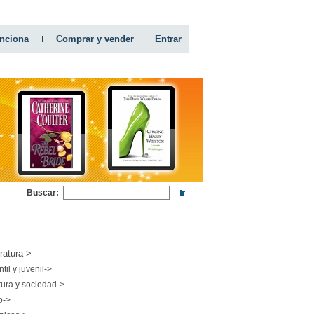
nciona
Comprar y vender
Entrar
Buscar:
RIAS
eratura->
ntil y juvenil->
tura y sociedad->
o->