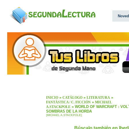
Noved
»
»
»
INICIO
CATÁLOGO
LITERATURA
»
FANTÁSTICA / C. FICCIÓN
MICHAEL
» WORLD OF WARCRAFT : VOL´
A.STACKPOLE
SOMBRAS DE LA HORDA
[MICHAEL A.STACKPOLE]
Búscalo también en Iber