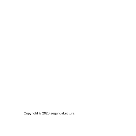
Quiénes somos
|
Búsqueda Avanzada
|
Contacto
|
Comprar y vende
Copyright © 2026
segundaLectura