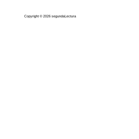
Quiénes somos
|
Búsqueda Avanzada
|
Contacto
|
Comprar y vende
Copyright © 2026
segundaLectura