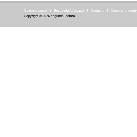
Quiénes somos
|
Búsqueda Avanzada
|
Contacto
|
Comprar y vende
Copyright © 2026
segundaLectura