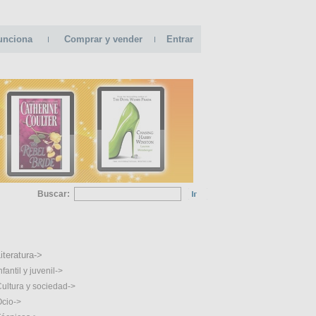
unciona
Comprar y vender
Entrar
Buscar:
GORIAS
iteratura->
nfantil y juvenil->
ultura y sociedad->
cio->