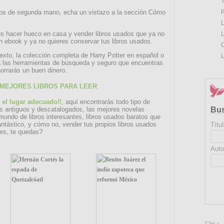
T
R
ros de segunda mano, echa un vistazo a la sección Cómo
.
L
es hacer hueco en casa y vender libros usados que ya no
L
n ebook y ya no quieres conservar tus libros usados.
O
texto, la colección completa de Harry Potter en español o
L
liza las herramientas de búsqueda y seguro que encuentras
orrarás un buen dinero.
 MEJORES LIBROS PARA LEER
n el lugar adecuado!!
, aquí encontrarás todo tipo de
os antiguos y descatalogados, las mejores novelas
Bu
 mundo de libros interesantes, libros usados baratos que
antástico, y cómo no, vender tus propios libros usados
Títul
ves, te quedas?
Auto