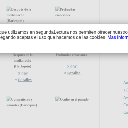
que utilizamos en segundaLectura nos permiten ofrecer nuestros
vegando aceptas el uso que hacemos de las cookies
Mas infor
SÍGUE
Después de la
Profundas emociones
medianoche
(Harlequin)
2.00€
INFO
2.00€
Ac
¿C
Av
Co
Co
NOS IN