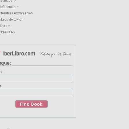
écnicos->
eferencia->
iteratura extranjera->
ibros de texto->
tros->
ibrerias->
sque:
o:
r: