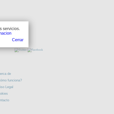
REPORTAJE EN LAS NUBES.
 servicios.
macion
NOS!!
Cerrar
LA TORRE HERIDA POR EL RAYO. Pról. de Ángel
Berenguer.
RMACIÓN
erca de
ómo funciona?
iso Legal
okies
ntacto
LA LAPA. Edición de Antonio Cabrera Perera.
TERESA...