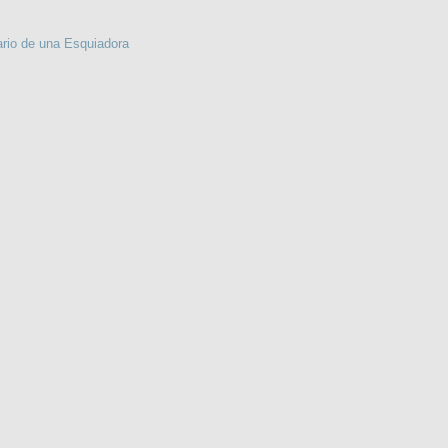
ario de una Esquiadora
DAVID COPPERFIELD. 2 Deel.
EL DECAMERON