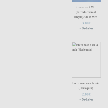
Curso de XML
(Introducción al
lenguaje de la Web
3.00€
En tu casa o en la mía
(Harlequin)
2.00€