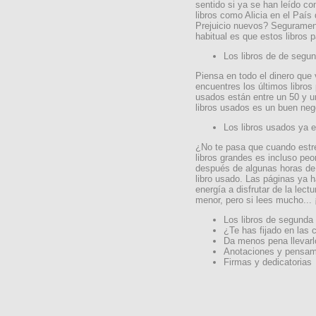
sentido si ya se han leído co
libros como Alicia en el País 
Prejuicio nuevos? Segurament
habitual es que estos libros 
Los libros de de seg
Piensa en todo el dinero que
encuentres los últimos libros
usados están entre un 50 y 
libros usados es un buen neg
Los libros usados ya 
¿No te pasa que cuando estre
libros grandes es incluso peo
después de algunas horas de 
libro usado. Las páginas ya 
energía a disfrutar de la lect
menor, pero si lees mucho... 
Los libros de segunda
¿Te has fijado en las 
Da menos pena llevarlo
Anotaciones y pensam
Firmas y dedicatorias