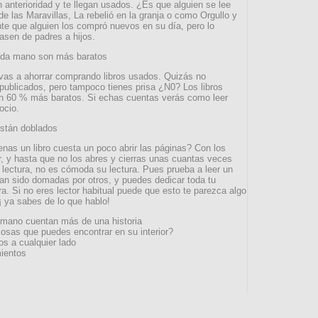
n anterioridad y te llegan usados. ¿Es que alguien se lee
de las Maravillas, La rebelió en la granja o como Orgullo y
e que alguien los compró nuevos en su día, pero lo
pasen de padres a hijos.
unda mano son más baratos
 vas a ahorrar comprando libros usados. Quizás no
 publicados, pero tampoco tienes prisa ¿N0? Los libros
un 60 % más baratos. Si echas cuentas verás como leer
ocio.
están doblados
nas un libro cuesta un poco abrir las páginas? Con los
r, y hasta que no los abres y cierras unas cuantas veces
lectura, no es cómoda su lectura. Pues prueba a leer un
han sido domadas por otros, y puedes dedicar toda tu
ura. Si no eres lector habitual puede que esto te parezca algo
¡ ya sabes de lo que hablo!
 mano cuentan más de una historia
cosas que puedes encontrar en su interior?
s a cualquier lado
ientos