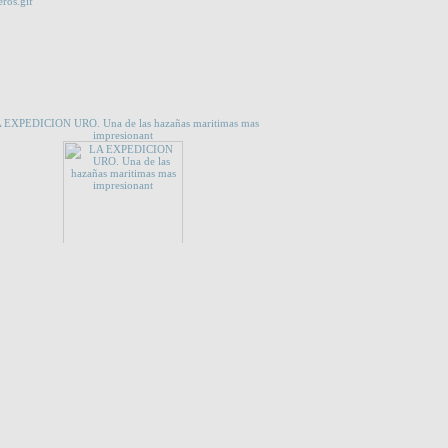
 QUE TE INTERESE...
 EXPEDICION URO. Una de las hazañas maritimas mas
impresionant
CES
Luna Nueva