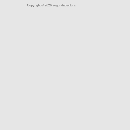
Quiénes somos
|
Búsqueda Avanzada
|
Contacto
|
Comprar y ve
Copyright © 2026
segundaLectura