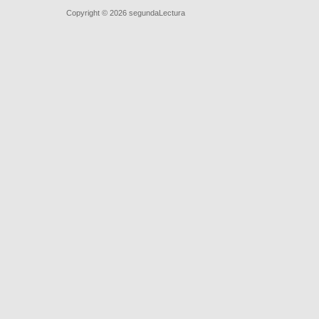
Quiénes somos
|
Búsqueda Avanzada
|
Contacto
|
Comprar y ve
Copyright © 2026
segundaLectura