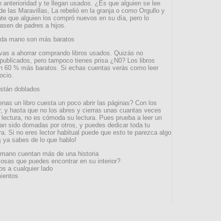
n anterioridad y te llegan usados. ¿Es que alguien se lee
de las Maravillas, La rebelió en la granja o como Orgullo y
e que alguien los compró nuevos en su día, pero lo
pasen de padres a hijos.
unda mano son más baratos
 vas a ahorrar comprando libros usados. Quizás no
 publicados, pero tampoco tienes prisa ¿N0? Los libros
un 60 % más baratos. Si echas cuentas verás como leer
ocio.
están doblados
nas un libro cuesta un poco abrir las páginas? Con los
r, y hasta que no los abres y cierras unas cuantas veces
lectura, no es cómoda su lectura. Pues prueba a leer un
han sido domadas por otros, y puedes dedicar toda tu
ura. Si no eres lector habitual puede que esto te parezca algo
¡ ya sabes de lo que hablo!
 mano cuentan más de una historia
cosas que puedes encontrar en su interior?
s a cualquier lado
ientos