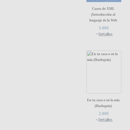
Curso de XML
(Introducción al
lenguaje de la Web
3.00€
En tu casa o en la mía
(Harlequin)
2.00€