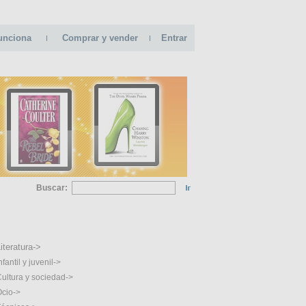
unciona
Comprar y vender
Entrar
Buscar:
GORIAS
iteratura->
nfantil y juvenil->
ultura y sociedad->
cio->