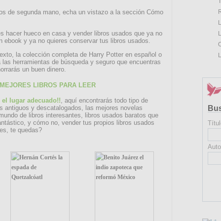
T
R
ros de segunda mano, echa un vistazo a la sección Cómo
.
L
es hacer hueco en casa y vender libros usados que ya no
L
n ebook y ya no quieres conservar tus libros usados.
O
texto, la colección completa de Harry Potter en español o
L
liza las herramientas de búsqueda y seguro que encuentras
orrarás un buen dinero.
 MEJORES LIBROS PARA LEER
n el lugar adecuado!!
, aquí encontrarás todo tipo de
os antiguos y descatalogados, las mejores novelas
Bu
 mundo de libros interesantes, libros usados baratos que
antástico, y cómo no, vender tus propios libros usados
Títul
ves, te quedas?
Auto