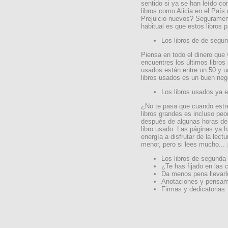
sentido si ya se han leído co
libros como Alicia en el País 
Prejuicio nuevos? Segurament
habitual es que estos libros 
Los libros de de seg
Piensa en todo el dinero que
encuentres los últimos libros
usados están entre un 50 y 
libros usados es un buen neg
Los libros usados ya 
¿No te pasa que cuando estre
libros grandes es incluso peo
después de algunas horas de 
libro usado. Las páginas ya 
energía a disfrutar de la lect
menor, pero si lees mucho... 
Los libros de segunda
¿Te has fijado en las 
Da menos pena llevarlo
Anotaciones y pensam
Firmas y dedicatorias