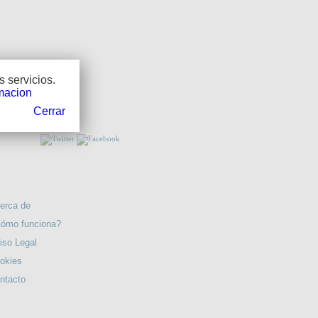
LA TRIBU DE UNO. Vol. 2. EL PEREGRINO.
 servicios.
macion
NOS!!
Cerrar
EL CANDOR EL PADRE BROWN.
RMACIÓN
erca de
ómo funciona?
iso Legal
okies
TROZOS DE VIDA Cuentos originales.
ntacto
TERESA...