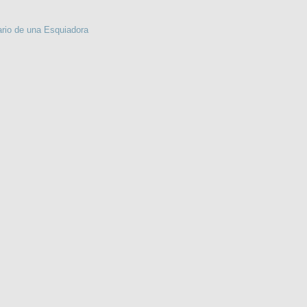
ario de una Esquiadora
LA PRENSA DEL RIOJA. Nº 2.
LECTURA INSÓLITA DE EL CAPITAL