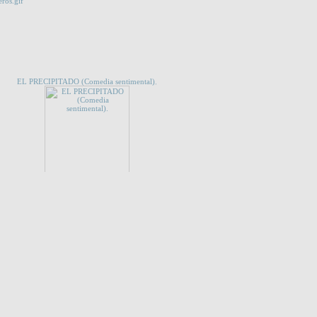
 QUE TE INTERESE...
EL PRECIPITADO (Comedia sentimental).
CES
NO SERAS UN EXTRAÑO