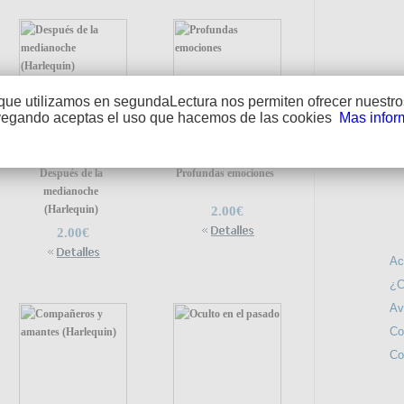
que utilizamos en segundaLectura nos permiten ofrecer nuestros
vegando aceptas el uso que hacemos de las cookies
Mas infor
SÍGUE
Después de la
Profundas emociones
medianoche
(Harlequin)
2.00€
INFO
2.00€
Ac
¿C
Av
Co
Co
NOS IN