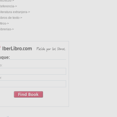
écnicos->
eferencia->
iteratura extranjera->
ibros de texto->
tros->
ibrerias->
sque:
o:
r: