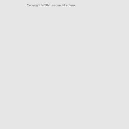
Quiénes somos
|
Búsqueda Avanzada
|
Contacto
|
Comprar y ve
Copyright © 2026
segundaLectura