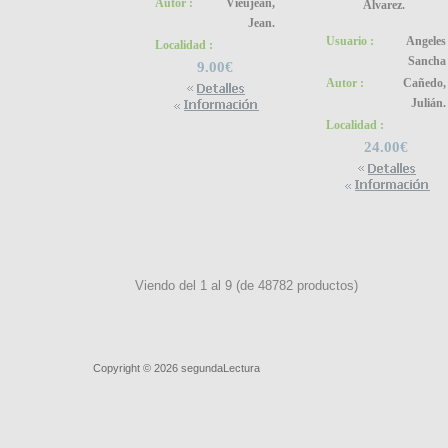
Autor :
Vieujean,
Álvarez.
Jean.
Usuario :
Angeles
Localidad :
Sancha
9.00€
Autor :
Cañedo,
Julián.
Localidad :
24.00€
Viendo del
1
al
9
(de
48782
productos)
Quiénes somos
|
Búsqueda Avanzada
|
Contacto
|
Comprar y ve
Copyright © 2026
segundaLectura