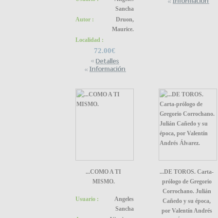
Sancha
Autor :
Druon,
Maurice.
Localidad :
72.00€
...COMO A TI
...DE TOROS. Carta-
MISMO.
prólogo de Gregorio
Corrochano. Julián
Usuario :
Angeles
Cañedo y su época,
Sancha
por Valentín Andrés