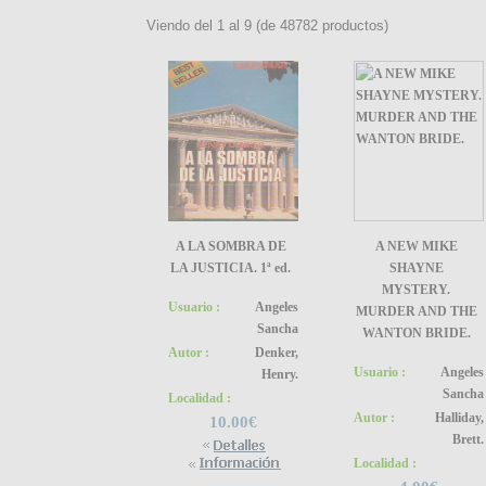
Viendo del
1
al
9
(de
48782
productos)
A LA SOMBRA DE
A NEW MIKE
LA JUSTICIA. 1ª ed.
SHAYNE
MYSTERY.
Usuario :
Angeles
MURDER AND THE
Sancha
WANTON BRIDE.
Autor :
Denker,
Usuario :
Angeles
Henry.
Sancha
Localidad :
Autor :
Halliday,
10.00€
Brett.
Localidad :