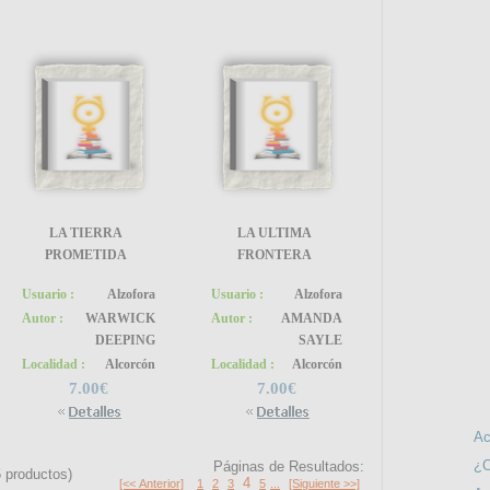
PO
LA TIERRA
LA ULTIMA
PROMETIDA
FRONTERA
SÍGUE
Usuario :
Alzofora
Usuario :
Alzofora
Autor :
WARWICK
Autor :
AMANDA
DEEPING
SAYLE
Localidad :
Alcorcón
Localidad :
Alcorcón
INFO
7.00€
7.00€
Ac
¿C
Páginas de Resultados:
5
productos)
4
[<< Anterior]
1
2
3
5
...
[Siguiente >>]