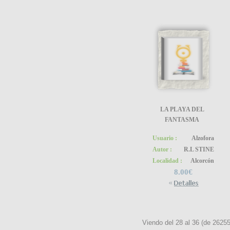
LA PLAYA DEL
FANTASMA
Usuario :
Alzofora
Autor :
R.L STINE
Localidad :
Alcorcón
8.00€
Viendo del
28
al
36
(de
2625