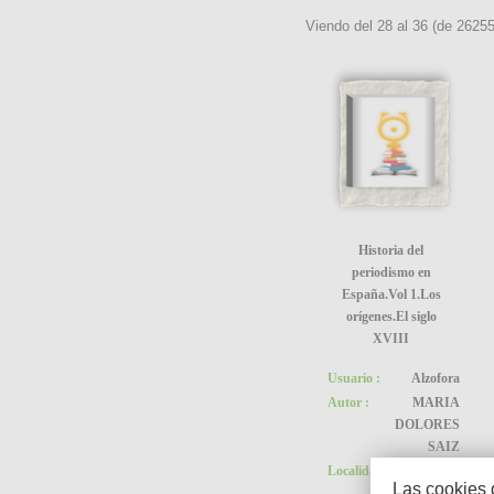
Viendo del
28
al
36
(de
2625
Historia del
periodismo en
España.Vol 1.Los
orígenes.El siglo
XVIII
Usuario :
Alzofora
Autor :
MARIA
DOLORES
SAIZ
Localidad :
Alcorcón
Las cookies 