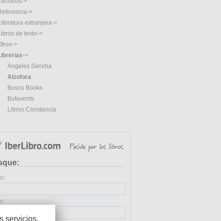
Técnicos->
Referencia->
Literatura extranjera->
Libros de texto->
Otros->
Librerias
->
Ángeles Sancha
Alzofora
Busco Books
Bufavents
Libros Constancia
sque:
lo:
r:
 servicios.