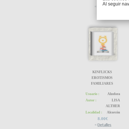
12.00€
Al seguir na
KINFLICKS
EROTISMOS
FAMILIARES
Usuario :
Alzofora
Autor :
LISA
ALTHER
Localidad :
Alcorcón
8.00€