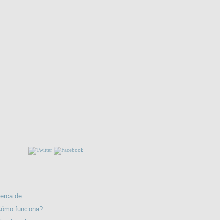
ESÍA. CÁNTICO DE LA UNIDAD, 1974-1999. Epílogo
de Felipe Muriel Durán.
NOS!!
Venganza
RMACIÓN
erca de
ómo funciona?