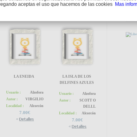
vegando aceptas el uso que hacemos de las cookies
Mas infor
PUEDE
LA ENEIDA
LA ISLA DE LOS
DELFINES AZULES
Usuario :
Alzofora
Usuario :
Alzofora
Autor :
VIRGILIO
Autor :
SCOTT O
Localidad :
Alcorcón
DELLL
7.00€
Localidad :
Alcorcón
ENLA
7.00€