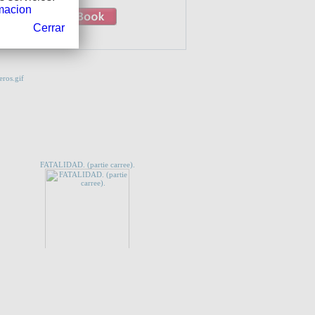
macion
Cerrar
 QUE TE INTERESE...
FATALIDAD. (partie carree).
CES
Educacion democratica