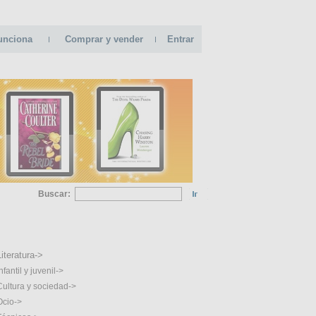
unciona
Comprar y vender
Entrar
Buscar:
GORIAS
Literatura->
nfantil y juvenil->
Cultura y sociedad->
Ocio->