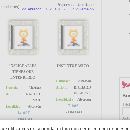
Páginas de Resultados:
5
productos)
[<< Anterior]
1
2
3
4
5
...
[Siguiente >>]
INSEPARABLES
INSTINTO BASICO
TIENES QUE
ENTENDERLO
Usuario :
Alzofora
Autor :
RICHARD
Usuario :
Alzofora
OSBORNE
Autor :
RACHEL
Bu
Localidad :
Alcorcón
VAIL
Títu
7.00€
Localidad :
Alcorcón
14.00€
Auto
que utilizamos en segundaLectura nos permiten ofrecer nuestros