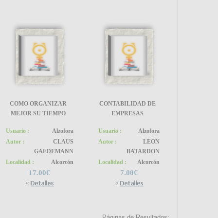
COMO ORGANIZAR
CONTABILIDAD DE
MEJOR SU TIEMPO
EMPRESAS
SÍG
Usuario :
Alzofora
Usuario :
Alzofora
Autor :
CLAUS
Autor :
LEON
GAEDEMANN
BATARDON
Localidad :
Alcorcón
Localidad :
Alcorcón
IN
17.00€
7.00€
Páginas de Resultados: