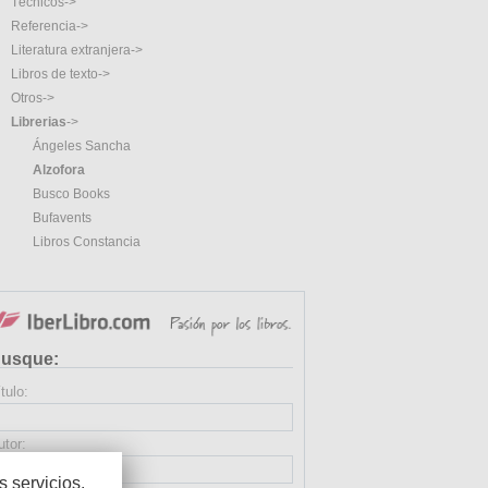
Técnicos->
Referencia->
Literatura extranjera->
Libros de texto->
Otros->
Librerias
->
Ángeles Sancha
Alzofora
Busco Books
Bufavents
Libros Constancia
usque:
tulo:
utor:
 servicios.