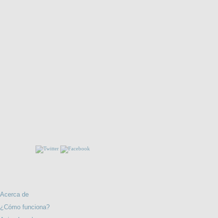
LOS NIÑOS ESPAÑOLES EN LA URSS (1937-1997):
NARRACIÓN Y MEMORIA. 1ª edición.
UENOS!!
FORMACIÓN
LA SOMBRA DE LAS BANDERAS
Acerca de
¿Cómo funciona?