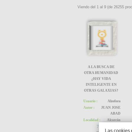
Viendo del
1
al
9
(de
26255
prod
A LA BUSCA DE
OTRA HUMANIDAD
¿HAY VIDA
INTELIGENTE EN
OTRAS GALAXIAS?
Usuario :
Alzofora
Autor :
JUAN JOSE
ABAD
Localidad :
Alcorcón
7.00€
Las cookies 