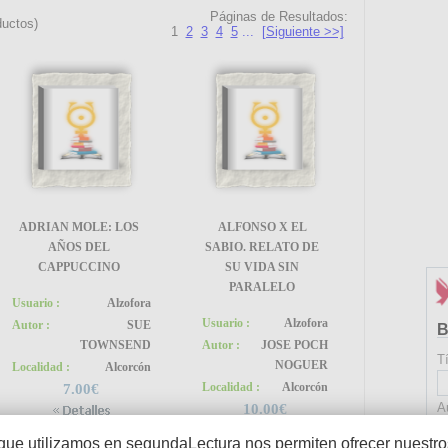
Páginas de Resultados:
uctos)
1
2
3
4
5
...
[Siguiente >>]
ADRIAN MOLE: LOS
ALFONSO X EL
AÑOS DEL
SABIO. RELATO DE
CAPPUCCINO
SU VIDA SIN
PARALELO
Usuario :
Alzofora
Usuario :
Alzofora
Autor :
SUE
B
TOWNSEND
Autor :
JOSE POCH
Tí
NOGUER
Localidad :
Alcorcón
Localidad :
Alcorcón
7.00€
A
10.00€
que utilizamos en segundaLectura nos permiten ofrecer nuestros