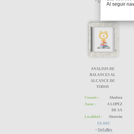
Al seguir na
ANALISIS DE
BALANCES AL
ALCANCE DE
TODOS
Usuario :
Alzofora
Autor :
A LOPEZ
DE SA
Localidad :
Alcorcón
10.00€