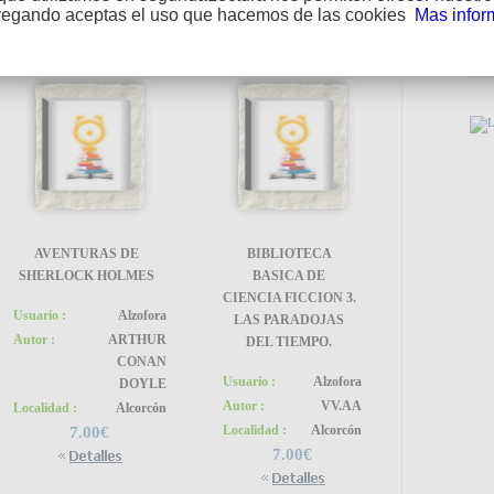
vegando aceptas el uso que hacemos de las cookies
Mas infor
PUE
AVENTURAS DE
BIBLIOTECA
SHERLOCK HOLMES
BASICA DE
CIENCIA FICCION 3.
Usuario :
Alzofora
LAS PARADOJAS
Autor :
ARTHUR
DEL TIEMPO.
CONAN
Usuario :
Alzofora
DOYLE
Autor :
VV.AA
Localidad :
Alcorcón
Localidad :
Alcorcón
EN
7.00€
7.00€