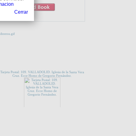
macion
Cerrar
DE QUE TE INTERESE...
Tarjeta Postal: 109. VALLADOLID. Iglesia de la Santa Vera
Cruz. Ecce Homo de Gregorio Fernández.
LACES
OBRES COMPLETES. Vol. X. JESUS INFANT /
BETHLEM. Edició Popular.