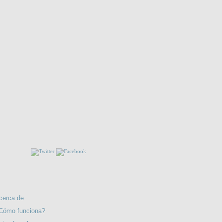
EMBAJADA EN ESPAÑA
ENOS!!
CUANDO TE CASAS?. a ellas. Comprimidos
prematrimoniales.
RMACIÓN
cerca de
Cómo funciona?