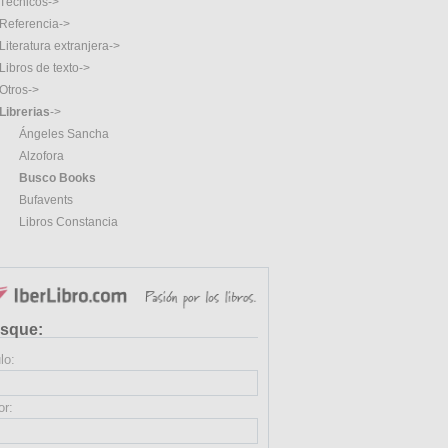
Técnicos->
Referencia->
Literatura extranjera->
Libros de texto->
Otros->
Librerias
->
Ángeles Sancha
Alzofora
Busco Books
Bufavents
Libros Constancia
sque:
lo:
or: