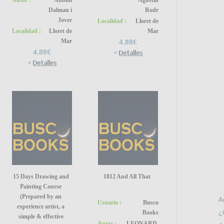
Autor :
Antoni
Agustin
Dalmau i
Rodr
Jover
Localidad :
Lloret de
Localidad :
Lloret de
Mar
Mar
4.88€
4.88€
SÍGU
INFO
15 Days Drawing and
1812 And All That
Painting Course
(Prepared by an
A
Usuario :
Busco
experience artist, a
Books
¿
simple & effective
Autor :
LEONARD,