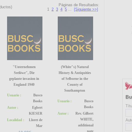
Páginas de Resultados:
ductos)
1
2
3
4
5
...
[Siguiente >>]
"Unternehmen
(White"s) Natural
Seelöwe", Die
History & Antiquities
geplante invasion in
of Selborne in the
England 1940
County of
Southampton
Usuario :
Busco
Bu
Books
Usuario :
Busco
Títu
Books
Autor :
Egbert
KIESER
Autor :
Rev. Gilbert
WHITE,
Localidad :
Lloret de
Aut
additional
Mar
note