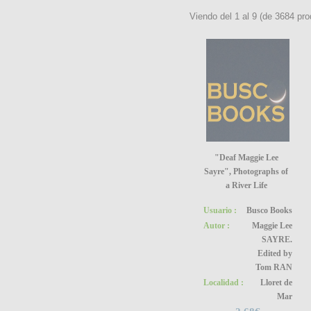
Viendo del
1
al
9
(de
3684
pro
"Deaf Maggie Lee
Sayre", Photographs of
a River Life
Usuario :
Busco Books
Autor :
Maggie Lee
SAYRE.
Edited by
Tom RAN
Localidad :
Lloret de
Mar