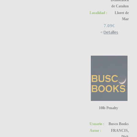
Democàtica
de Catalun
Localidad :
Lloret de
Mar
7.09€
10lb Penalty
Usuario :
Busco Books
Autor :
FRANCIS,
Dick