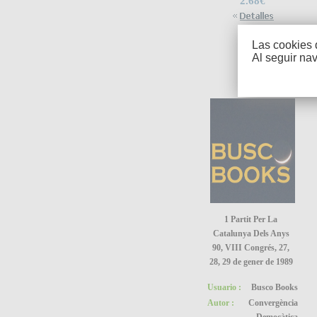
2.68€
Las cookies 
Al seguir na
1 Partit Per La
Catalunya Dels Anys
90, VIII Congrés, 27,
28, 29 de gener de 1989
Usuario :
Busco Books
Autor :
Convergència