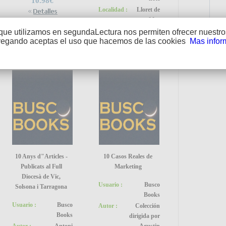
10.98€
Localidad :
Lloret de
Mar
25.11€
que utilizamos en segundaLectura nos permiten ofrecer nuestros
vegando aceptas el uso que hacemos de las cookies
Mas infor
PUEDE
10 Anys d"Articles -
10 Casos Reales de
Publicats al Full
Marketing
Diocesà de Vic,
Usuario :
Busco
Solsona i Tarragona
Books
ENLA
Usuario :
Busco
Autor :
Colección
Books
dirigida por