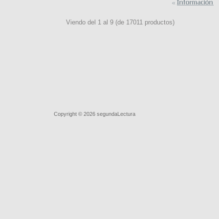
Viendo del
1
al
9
(de
17011
productos)
Quiénes somos
|
Búsqueda Avanzada
|
Contacto
|
Comprar y
Copyright © 2026
segundaLectura