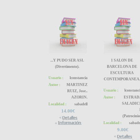
...Y PUDO SER ASI.
1 SALON DE
(Divertimento).
BARCELONA DE
ESCULTURA
Usuario :
lconstancia
CONTEMPORANEA
Autor :
MARTINEZ
Usuario :
lconstanc
RUIZ, Jose..
AZORIN.
Autor :
ESTRAD
SALADIC
Localidad :
sabadell
14.00€
(Patrocinio
Localidad :
sabade
9.00€