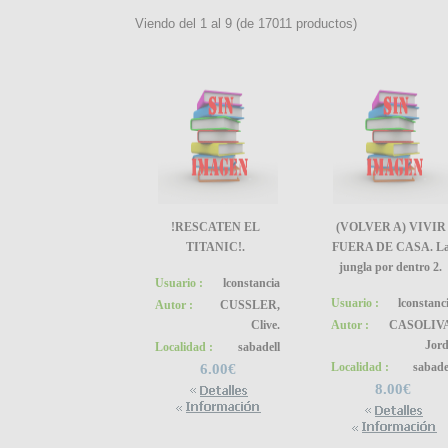
Viendo del
1
al
9
(de
17011
productos)
!RESCATEN EL
(VOLVER A) VIVIR
TITANIC!.
FUERA DE CASA. L
jungla por dentro 2.
Usuario :
lconstancia
Usuario :
lconstanc
Autor :
CUSSLER,
Clive.
Autor :
CASOLIVA
Jord
Localidad :
sabadell
Localidad :
sabade
6.00€
8.00€