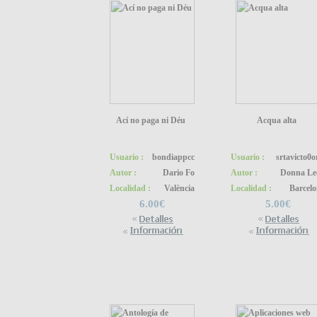
Ací no paga ni Déu
Acqua alta
Usuario :
bondiappcc
Usuario :
srtavicto0o
Autor :
Dario Fo
Autor :
Donna Le
Localidad :
València
Localidad :
Barcel
6.00€
5.00€