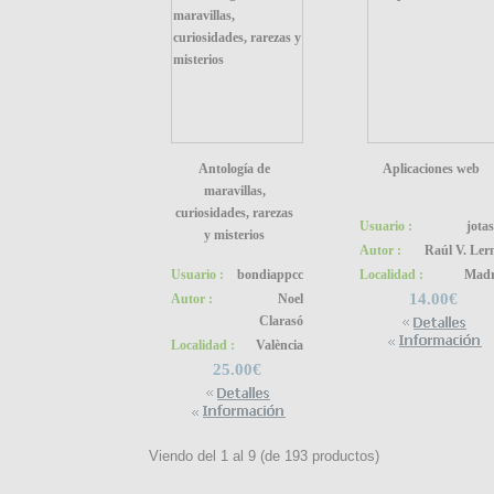
Antología de
Aplicaciones web
maravillas,
curiosidades, rarezas
Usuario :
jota
y misterios
Autor :
Raúl V. Le
Usuario :
bondiappcc
Localidad :
Madr
14.00€
Autor :
Noel
Clarasó
Localidad :
València
25.00€
Viendo del
1
al
9
(de
193
productos)