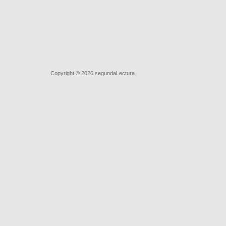
Quiénes somos
|
Búsqueda Avanzada
|
Contacto
|
Comprar y v
Copyright © 2026
segundaLectura