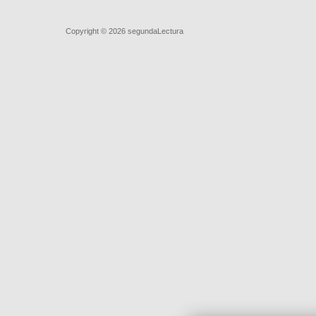
Quiénes somos
|
Búsqueda Avanzada
|
Contacto
|
Comprar y ve
Copyright © 2026
segundaLectura