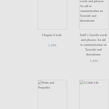
Chagrin d´école
Todd´s Geordie words
and phrases. An aid
to communication on
3.00€
Tyneside and
thereabouts
3.00€