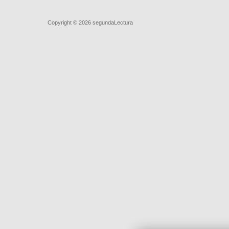
Quiénes somos
|
Búsqueda Avanzada
|
Contacto
|
Comprar y ve
Copyright © 2026
segundaLectura