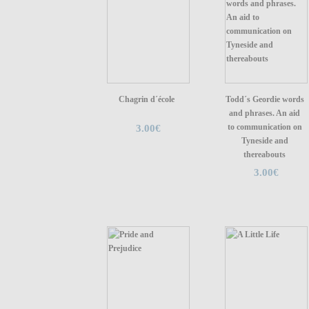
Chagrin d´école
Todd´s Geordie words
and phrases. An aid
to communication on
3.00€
Tyneside and
thereabouts
3.00€