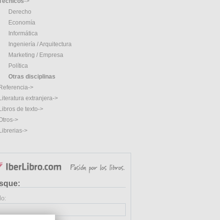
Técnicos
->
Derecho
Economía
Informática
Ingeniería / Arquitectura
Marketing / Empresa
Política
Otras disciplinas
Referencia->
Literatura extranjera->
Libros de texto->
Otros->
Librerias->
sque:
lo: