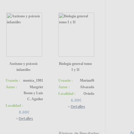
Autismo y psicosis
Biología general tomo
infantiles
I y II
Usuario :
monica_1981
Usuario :
Marianf6
Autor :
Margriet
Autor :
Alvarado
SÍGUE
Boom y Luis
Localidad :
Oviedo
C. Aguilar
6.00€
Localidad :
8.00€
INFO
Ac
Páginas de Resultados: