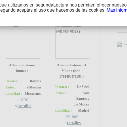
Auto
que utilizamos en segundaLectura nos permiten ofrecer nuestros
vegando aceptas el uso que hacemos de las cookies
Mas infor
PUEDE
Atlas de anatomia
Atlas de historia del
humana
Mundo (isbn:
9781405478595 )
Usuario :
Rayitas
Usuario :
Le Soleil
Autor :
V.Muedra
Autor :
Kate
Localidad :
Montornes
Santon y
1.00€
Liz McKay
Localidad :
Madrid
20.00€
ENLA