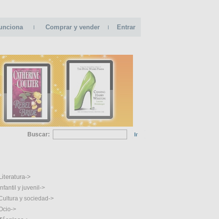
unciona
Comprar y vender
Entrar
Buscar:
GORIAS
Literatura->
Infantil y juvenil->
Cultura y sociedad->
Ocio->