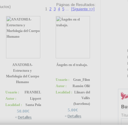
Páginas de Resultados:
uctos)
1
2
3
4
5
...
[Siguiente >>]
ANATOMIA-
Ángeles en el trabajo.
Estructura y
Morfología del Cuerpo
Usuario :
Gran_Filon
Humano
Autor :
Ramón Ollé
Usuario :
FRANBEL
Localidad :
Llinars del
Vallès
Autor :
Lippert
(barcelona)
Localidad :
Santa Pola
Bu
5.00€
50.00€
Títu