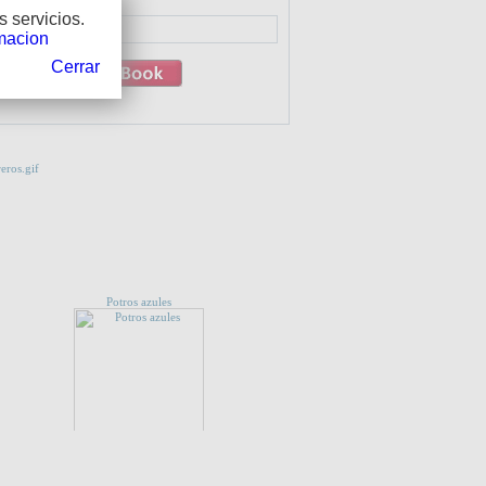
r:
 servicios.
macion
Cerrar
 QUE TE INTERESE...
Potros azules
CES