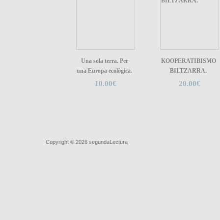
Una sola terra. Per
KOOPERATIBISMO
una Europa ecològica.
BILTZARRA.
10.00€
20.00€
Quiénes somos
|
Búsqueda Avanzada
|
Contacto
|
Comprar y ve
Copyright © 2026
segundaLectura