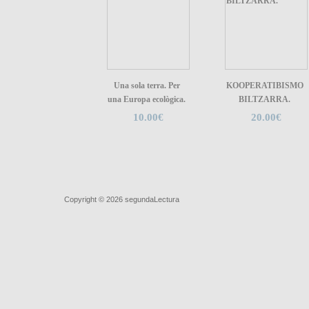
Una sola terra. Per
KOOPERATIBISMO
una Europa ecològica.
BILTZARRA.
10.00€
20.00€
Quiénes somos
|
Búsqueda Avanzada
|
Contacto
|
Comprar y ve
Copyright © 2026
segundaLectura