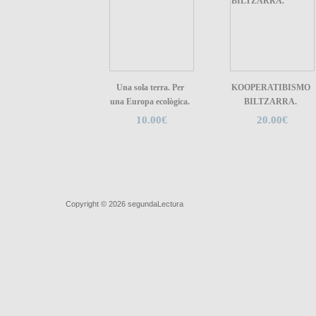
Una sola terra. Per
KOOPERATIBISMO
una Europa ecològica.
BILTZARRA.
10.00€
20.00€
Quiénes somos
|
Búsqueda Avanzada
|
Contacto
|
Comprar y ve
Copyright © 2026
segundaLectura