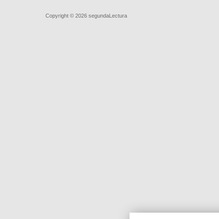
Quiénes somos
|
Búsqueda Avanzada
|
Contacto
|
Comprar y ve
Copyright © 2026
segundaLectura