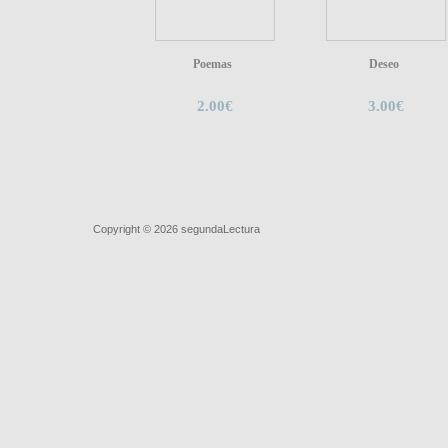
Poemas
Deseo
2.00€
3.00€
Quiénes somos
|
Búsqueda Avanzada
|
Contacto
|
Comprar y ve
Copyright © 2026
segundaLectura