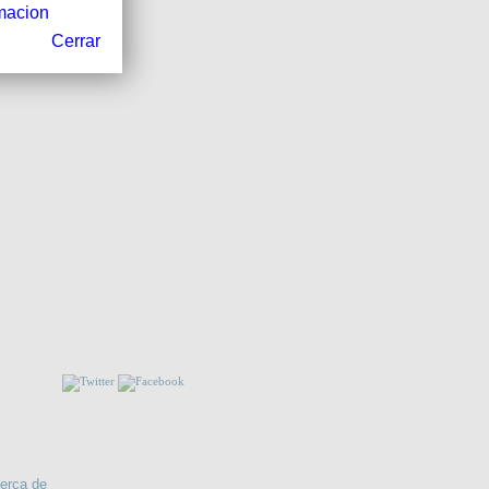
macion
QUIEN PUEDE HACER QUE AMANEZCA?
Cerrar
MARINA
NOS!!
RMACIÓN
RETRATO DE GRUPO CON SEÑORA.
erca de