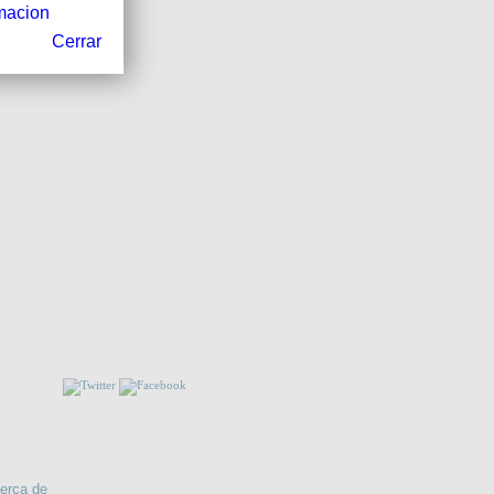
macion
Cerrar
IMPACTO FATAL
NOS!!
INDUSTRIA TEXTIL ALGODONERA.
RMACIÓN
erca de