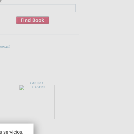
r:
 QUE TE INTERESE...
CASTRO.
CES
 servicios.
UN PEQUEÑO INCONVENIENTE