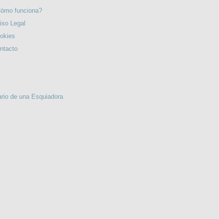
ómo funciona?
iso Legal
okies
ntacto
VOLVORETA. 10ª ed.
TERESA...
ario de una Esquiadora
El encuentro