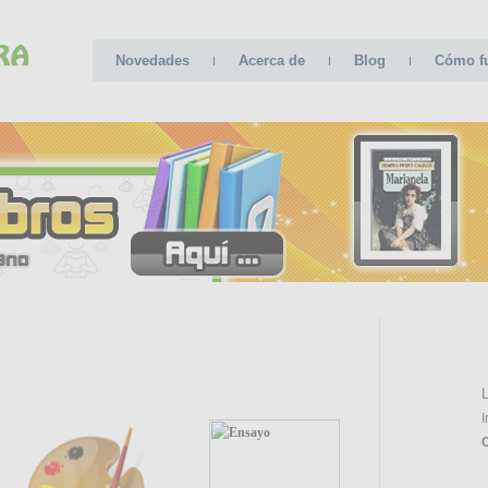
Novedades
Acerca de
Blog
Cómo f
CATE
L
I
C