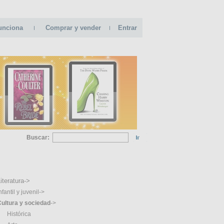
unciona
Comprar y vender
Entrar
Buscar:
GORIAS
iteratura->
nfantil y juvenil->
ultura y sociedad
->
Histórica