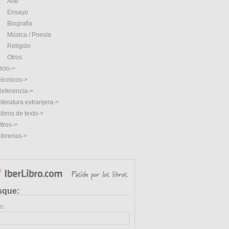
Arte
Ensayo
Biografía
Música / Poesía
Religión
Otros
cio->
écnicos->
eferencia->
iteratura extranjera->
ibros de texto->
tros->
ibrerias->
sque:
o: