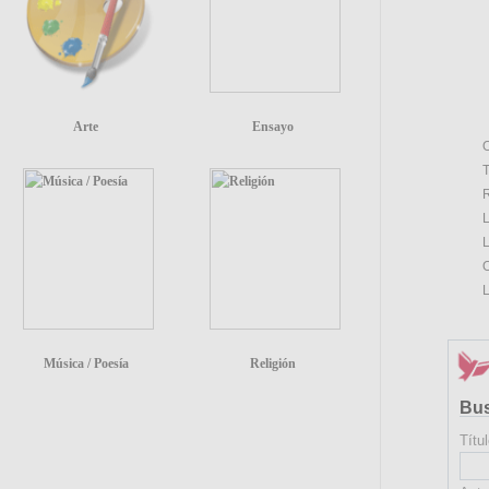
Arte
Ensayo
O
T
R
L
L
O
L
Música / Poesía
Religión
Bu
Títul