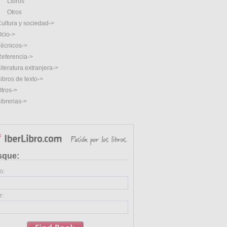
Libros
Otros
ultura y sociedad->
cio->
écnicos->
eferencia->
iteratura extranjera->
ibros de texto->
tros->
ibrerias->
sque:
o:
r: