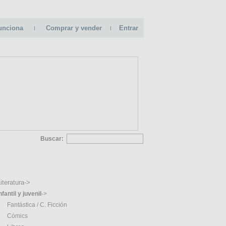
unciona
Comprar y vender
Entrar
Buscar:
GORIAS
iteratura->
nfantil y juvenil
->
Fantástica / C. Ficción
Cómics