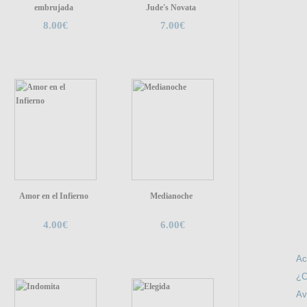
embrujada
Jude's Novata
8.00€
7.00€
To
SÍGUE
Amor en el Infierno
Medianoche
4.00€
6.00€
INFO
Ac
¿C
Av