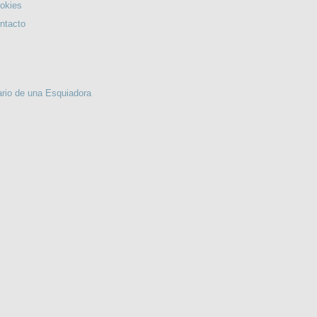
okies
ntacto
TERESA...
 UN PAÍS LEJANO. Ilustraciones de Mª Ángeles Tomás.
2ª ed.
ario de una Esquiadora
LA ARAÑA NEGRA 1