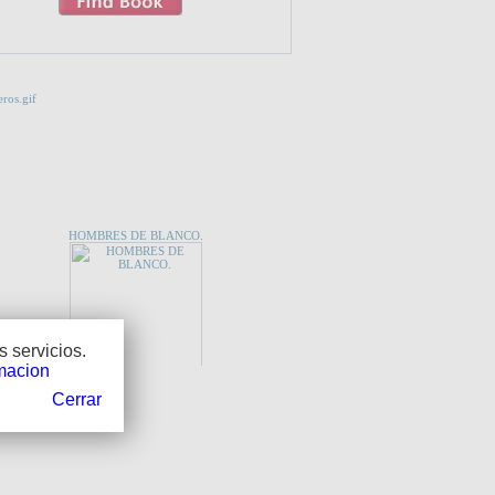
 QUE TE INTERESE...
HOMBRES DE BLANCO.
 servicios.
macion
Cerrar
CES
A AVENTURA DE LA HISTORIA. Año 9. Nº 99. María
tonieta. La Torre de Babel. Dossier: China, el despertar
del gigante. La extraña muerte del general