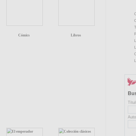
C
O
T
R
Cómics
Libros
L
L
O
L
Bu
Títul
Auto