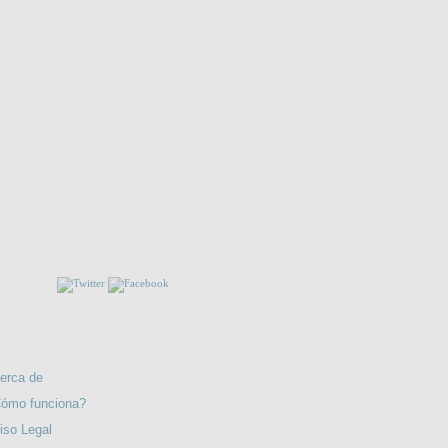
COLECCIÓN CIBA DE ILUSTRACIONES MÉDICAS.
mo VI-A. RIÑONES, URETERES Y VEJIGA URINARIA.
FRANK H. NETTER, M. D.
NOS!!
RMACIÓN
Fermin Estrella Gutierrez
erca de
ómo funciona?
iso Legal