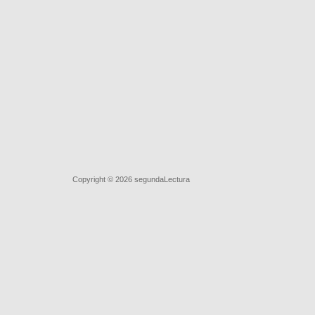
Quiénes somos
|
Búsqueda Avanzada
|
Contacto
|
Comprar y 
Copyright © 2026
segundaLectura