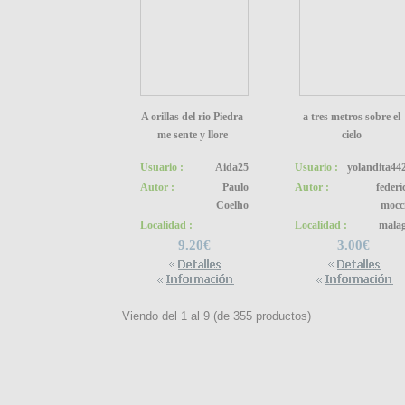
A orillas del rio Piedra
a tres metros sobre el
me sente y llore
cielo
Usuario :
Aida25
Usuario :
yolandita44
Autor :
Paulo
Autor :
federi
Coelho
mocc
Localidad :
Localidad :
mala
9.20€
3.00€
Viendo del
1
al
9
(de
355
productos)