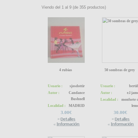
Viendo del
1
al
9
(de
355
productos)
4 rubias
50 sombras de grey
Usuario :
sjosdottir
Usuario :
berti
Autor :
Candance
Autor :
e.l jam
Bushnell
Localidad :
monforte 
Localidad :
MADRID
lem
3.00€
30.00€