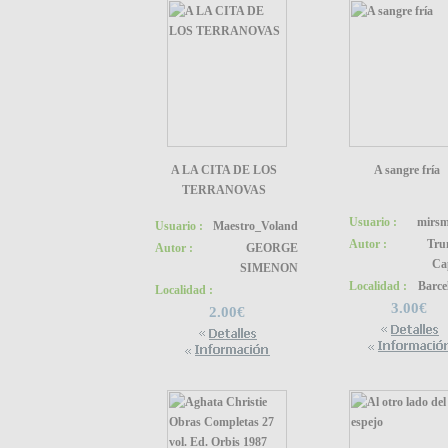
A LA CITA DE LOS
A sangre fría
TERRANOVAS
Usuario :
mirs
Usuario :
Maestro_Voland
Autor :
Tru
Autor :
GEORGE
Ca
SIMENON
Localidad :
Barce
Localidad :
3.00€
2.00€