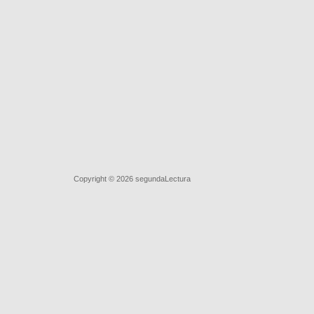
Quiénes somos
|
Búsqueda Avanzada
|
Contacto
|
Comprar y 
Copyright © 2026
segundaLectura