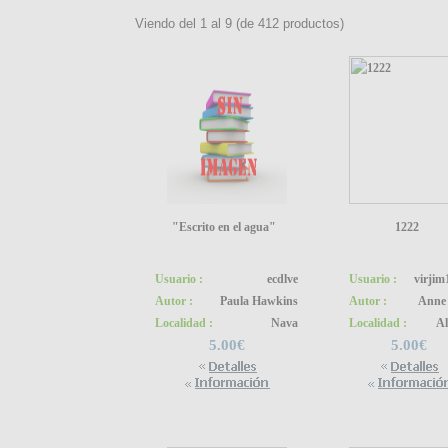
Viendo del
1
al
9
(de
412
productos)
"Escrito en el agua"
1222
Usuario :
ecdlve
Usuario :
virjim
Autor :
Paula Hawkins
Autor :
Anne 
Localidad :
Nava
Localidad :
Al
5.00€
5.00€