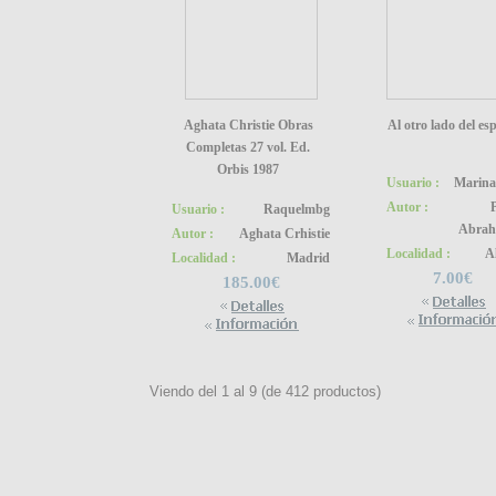
Aghata Christie Obras
Al otro lado del es
Completas 27 vol. Ed.
Orbis 1987
Usuario :
Marin
Autor :
Usuario :
Raquelmbg
Abra
Autor :
Aghata Crhistie
Localidad :
A
Localidad :
Madrid
7.00€
185.00€
Viendo del
1
al
9
(de
412
productos)