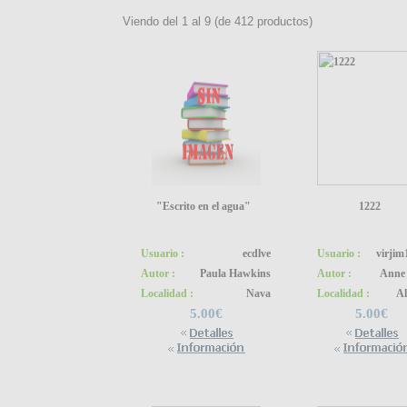
Viendo del
1
al
9
(de
412
productos)
"Escrito en el agua"
1222
Usuario :
ecdlve
Usuario :
virjim
Autor :
Paula Hawkins
Autor :
Anne 
Localidad :
Nava
Localidad :
Al
5.00€
5.00€