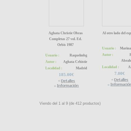
Aghata Christie Obras
Al otro lado del es
Completas 27 vol. Ed.
Orbis 1987
Usuario :
Marin
Autor :
Usuario :
Raquelmbg
Abra
Autor :
Aghata Crhistie
Localidad :
A
Localidad :
Madrid
7.00€
185.00€
Viendo del
1
al
9
(de
412
productos)