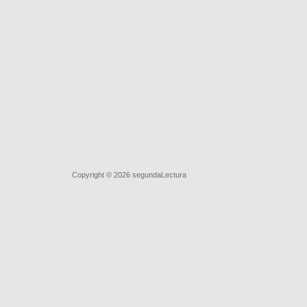
Quiénes somos
|
Búsqueda Avanzada
|
Contacto
|
Comprar y 
Copyright © 2026
segundaLectura