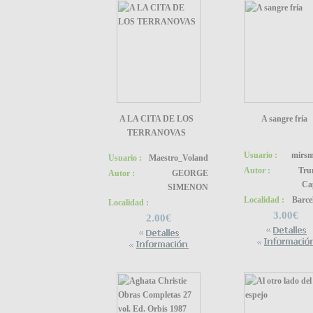
A LA CITA DE LOS
A sangre fría
TERRANOVAS
Usuario :
mirs
Usuario :
Maestro_Voland
Autor :
Tru
Autor :
GEORGE
Ca
SIMENON
Localidad :
Barce
Localidad :
3.00€
2.00€