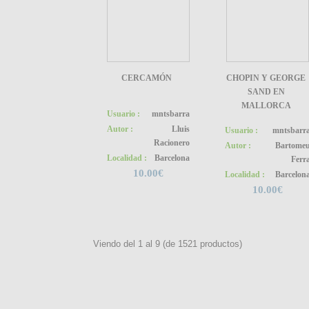
CERCAMÓN
CHOPIN Y GEORGE
SAND EN
MALLORCA
Usuario :
mntsbarra
Autor :
Lluis
Usuario :
mntsbarr
Racionero
Autor :
Bartome
Localidad :
Barcelona
Ferr
10.00€
Localidad :
Barcelon
10.00€
Viendo del
1
al
9
(de
1521
productos)