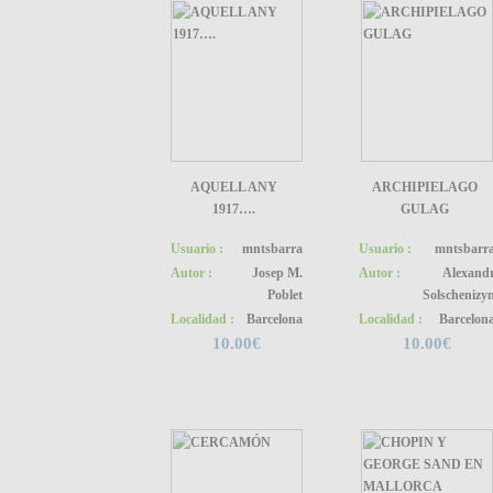
AQUELL ANY
ARCHIPIELAGO
1917….
GULAG
Usuario :
mntsbarra
Usuario :
mntsbarr
Autor :
Josep M.
Autor :
Alexand
Poblet
Solschenizy
Localidad :
Barcelona
Localidad :
Barcelon
10.00€
10.00€