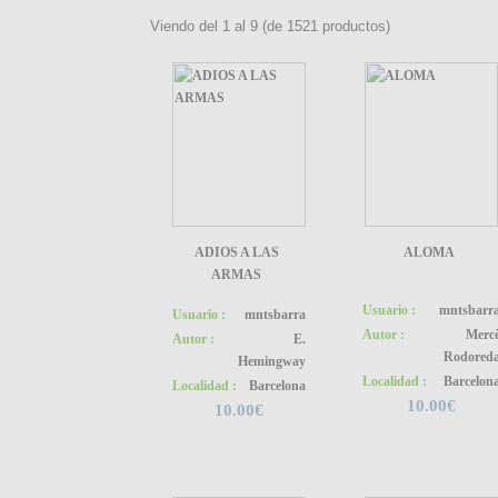
Viendo del
1
al
9
(de
1521
productos)
ADIOS A LAS
ALOMA
ARMAS
Usuario :
mntsbarr
Usuario :
mntsbarra
Autor :
Merc
Autor :
E.
Rodored
Hemingway
Localidad :
Barcelon
Localidad :
Barcelona
10.00€
10.00€