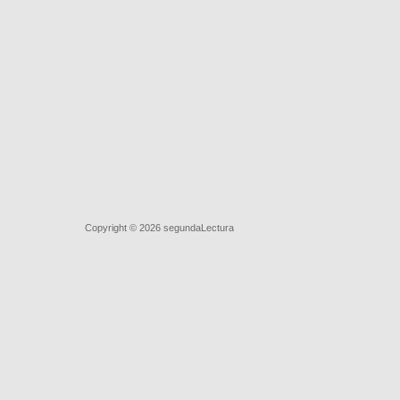
Quiénes somos
|
Búsqueda Avanzada
|
Contacto
|
Comprar y ve
Copyright © 2026
segundaLectura