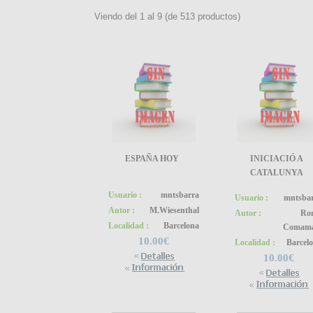
Viendo del
1
al
9
(de
513
productos)
ESPAÑA HOY
INICIACIÓ A
CATALUNYA
Usuario :
mntsbarra
Usuario :
mntsba
Autor :
M.Wiesenthal
Autor :
Ro
Localidad :
Barcelona
Comama
10.00€
Localidad :
Barcel
10.00€