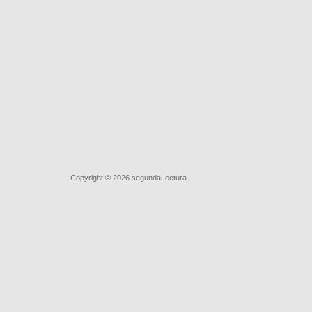
Quiénes somos
|
Búsqueda Avanzada
|
Contacto
|
Comprar y v
Copyright © 2026
segundaLectura