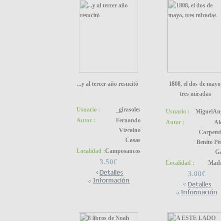
...y al tercer año resucitó
1808, el dos de mayo
tres miradas
Usuario :
_girasoles
Usuario :
MiguelAn
Autor :
Fernando
Autor :
Al
Vízcaino
Carpenti
Casas
Benito Pé
Localidad :
Camposancos
G
3.50€
Localidad :
Madr
3.00€