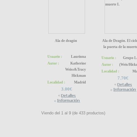
Ala de dragón
Ala de Dragón. El cicl
la puerta de la muerte
Usuario :
Laurinna
Usuario :
Grupo L
Autor :
Katherine
Autor :
(Weis/Hic
Weiss&Tracy
Localidad :
Ma
Hickman
7.70€
Localidad :
Madrid
3.00€
Viendo del
1
al
9
(de
433
productos)