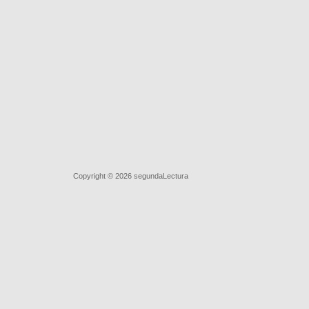
Quiénes somos
|
Búsqueda Avanzada
|
Contacto
|
Comprar y 
Copyright © 2026
segundaLectura