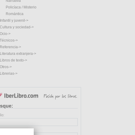
Narrativa
Policíaca / Misterio
Romántica
Infantil y juvenil->
Cultura y sociedad->
Ocio->
Técnicos->
Referencia->
Literatura extranjera->
Libros de texto->
Otros->
Librerias->
sque:
lo:
or: