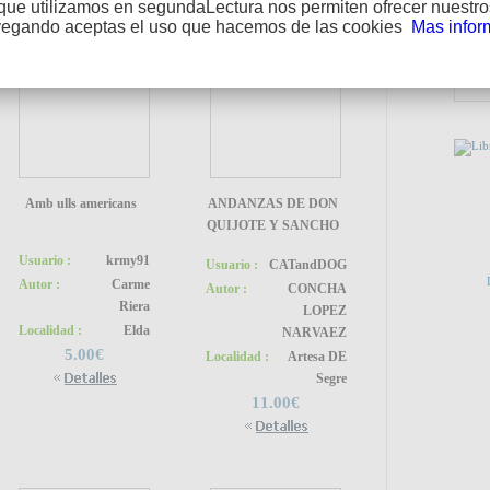
que utilizamos en segundaLectura nos permiten ofrecer nuestros
vegando aceptas el uso que hacemos de las cookies
Mas infor
PUEDE
Amb ulls americans
ANDANZAS DE DON
QUIJOTE Y SANCHO
Usuario :
krmy91
Usuario :
CATandDOG
Autor :
Carme
Autor :
CONCHA
Riera
LOPEZ
Localidad :
Elda
NARVAEZ
5.00€
Localidad :
Artesa DE
Segre
11.00€
ENLA
D