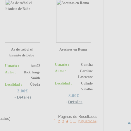
As de trébol el
Asesinos en Roma
bisnieto de Babe
Usuario :
Concha
Usuario :
izta92
Autor :
Caroline
Autor :
Dick King-
Lawrence
Smith
Localidad :
Collado
SÍGUE
Localidad :
Úbeda
Villalba
3.00€
8.00€
INFO
Páginas de Resultados:
uctos)
1
2
3
4
5
...
[Siguiente >>]
A
¿