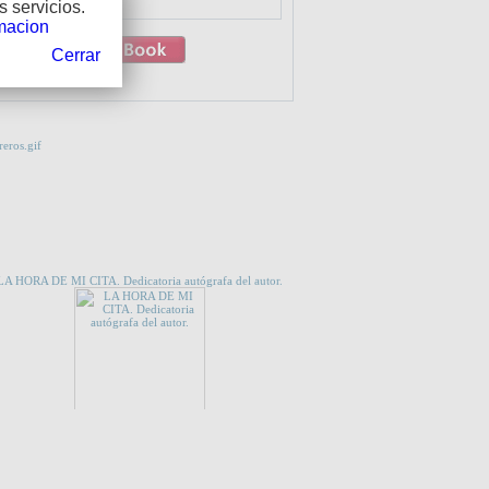
 servicios.
macion
Cerrar
 QUE TE INTERESE...
LA HORA DE MI CITA. Dedicatoria autógrafa del autor.
CES
E OROVIO A COSSÍO: VIEJA Y NUEVA EDUCACIÓN.
LA RIOJA (1833-1933).