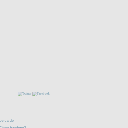
El archipiélago en llamas
NOS!!
LIBERTAD
RMACIÓN
cerca de
Cómo funciona?