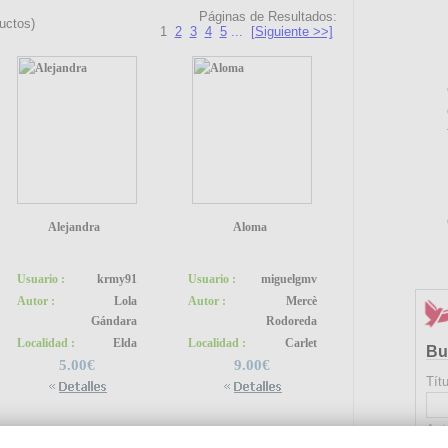
Páginas de Resultados:
uctos)
1
2
3
4
5
...
[Siguiente >>]
Alejandra
Aloma
Usuario :
krmy91
Usuario :
miguelgmv
Autor :
Lola
Autor :
Mercè
Gándara
Rodoreda
Localidad :
Elda
Localidad :
Carlet
Bu
5.00€
9.00€
Títu
Aut