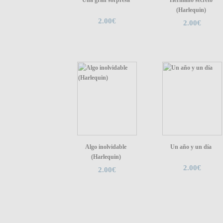
Una gran sorpresa
Hermano secreto
(Harlequin)
2.00€
2.00€
Algo inolvidable
Un año y un día
(Harlequin)
2.00€
2.00€
Quiénes somos
|
Búsqueda Avanzada
|
Contacto
|
Comprar y ve