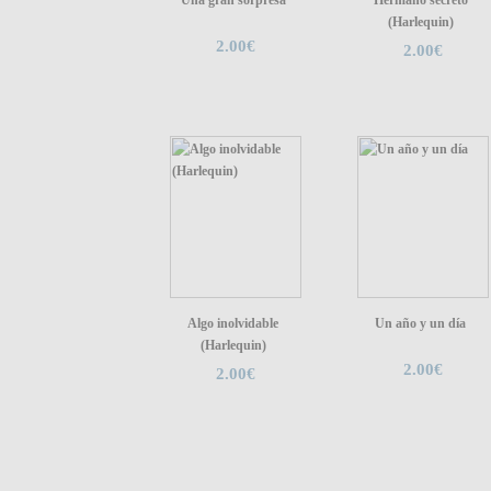
Una gran sorpresa
Hermano secreto
(Harlequin)
2.00€
2.00€
Algo inolvidable
Un año y un día
(Harlequin)
2.00€
2.00€
Quiénes somos
|
Búsqueda Avanzada
|
Contacto
|
Comprar y ve