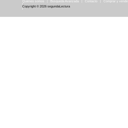
Quiénes somos
|
Búsqueda Avanzada
|
Contacto
|
Comprar y vende
Copyright © 2026
segundaLectura