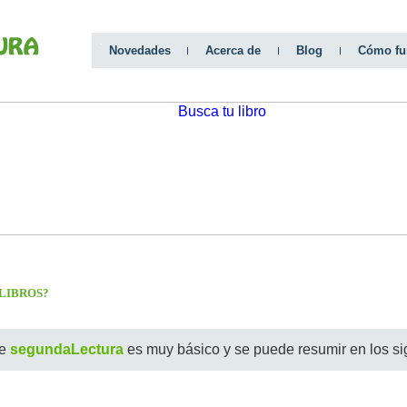
Novedades
Acerca de
Blog
Cómo fu
LIBROS?
de
segundaLectura
es muy básico y se puede resumir en los si