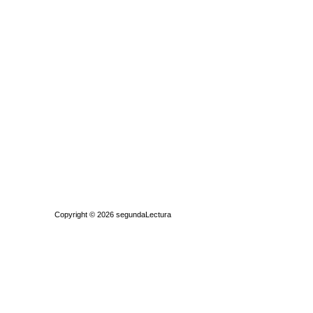
Quiénes somos
|
Búsqueda Avanzada
|
Contacto
|
Comprar y vende
Copyright © 2026
segundaLectura