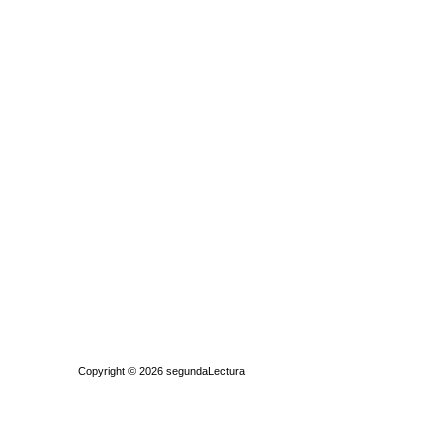
Quiénes somos
|
Búsqueda Avanzada
|
Contacto
|
Comprar y vende
Copyright © 2026
segundaLectura